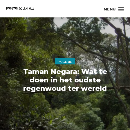
MENU
MALEISIË
Taman Negara: Wat te
doen in het oudste
regenwoud ter wereld