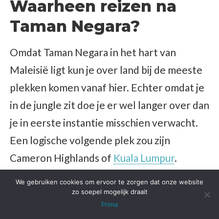
Waarheen reizen na
Taman Negara?
Omdat Taman Negara in het hart van
Maleisië ligt kun je over land bij de meeste
plekken komen vanaf hier. Echter omdat je
in de jungle zit doe je er wel langer over dan
je in eerste instantie misschien verwacht.
Een logische volgende plek zou zijn
Cameron Highlands of
Kuala Lumpur
.
Daarnaast kun je ook richting de
We gebruiken cookies om ervoor te zorgen dat onze website
paradijselijke eilanden, maar zal je dan
zo soepel mogelijk draait
Prima
(uiteraard) vaak ook nog een boot moeten