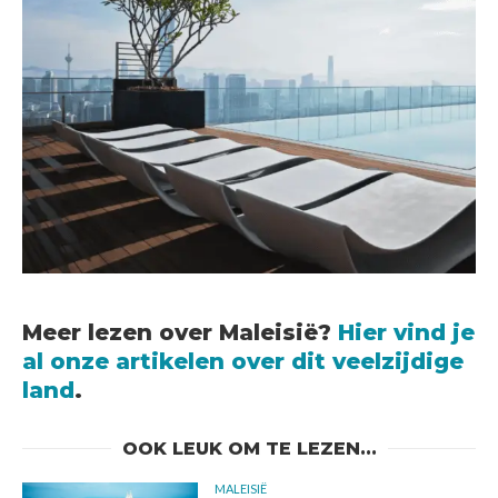
Meer lezen over Maleisië?
Hier vind je
al onze artikelen over dit veelzijdige
land
.
OOK LEUK OM TE LEZEN...
MALEISIË