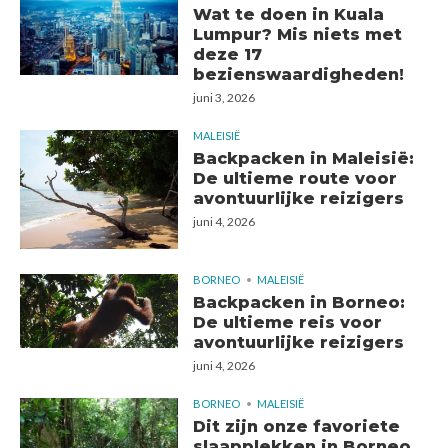
Wat te doen in Kuala
Lumpur? Mis niets met
deze 17
bezienswaardigheden!
juni 3, 2026
MALEISIË
Backpacken in Maleisië:
De ultieme route voor
avontuurlijke reizigers
juni 4, 2026
BORNEO
MALEISIË
Backpacken in Borneo:
De ultieme reis voor
avontuurlijke reizigers
juni 4, 2026
BORNEO
MALEISIË
Dit zijn onze favoriete
slaapplekken in Borneo