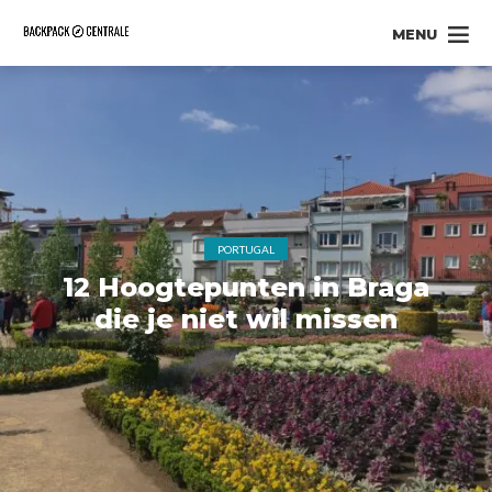
MENU
PORTUGAL
12 Hoogtepunten in Braga
die je niet wil missen