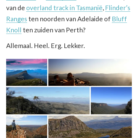
van de
overland track in Tasmanië
,
Flinder’s
Ranges
ten noorden van Adelaide of
Bluff
Knoll
ten zuiden van Perth?
Allemaal. Heel. Erg. Lekker.