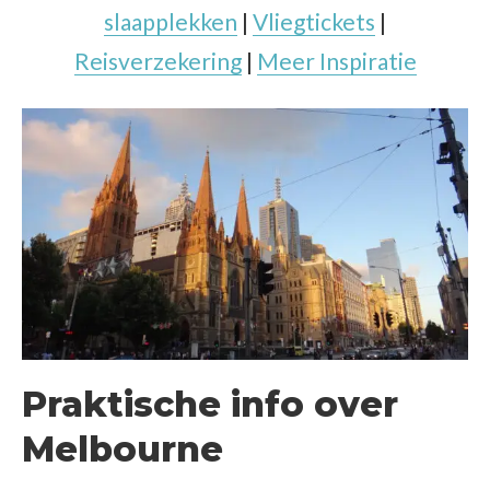
slaapplekken
|
Vliegtickets
|
Reisverzekering
|
Meer Inspiratie
Praktische info over
Melbourne