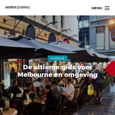
MENU
AUSTRALIË
De ultieme gids voor
Melbourne en omgeving