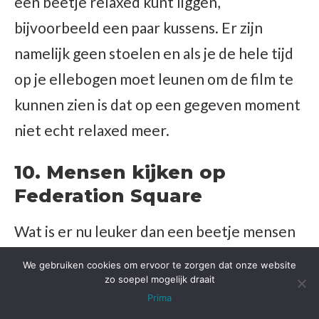
een beetje relaxed kunt liggen,
bijvoorbeeld een paar kussens. Er zijn
namelijk geen stoelen en als je de hele tijd
op je ellebogen moet leunen om de film te
kunnen zien is dat op een gegeven moment
niet echt relaxed meer.
10. Mensen kijken op
Federation Square
Wat is er nu leuker dan een beetje mensen
kijken?
We gebruiken cookies om ervoor te zorgen dat onze website
zo soepel mogelijk draait
Best wel veel eigenlijk, maar op de een of
Prima
andere manier is het toch wel lekker om