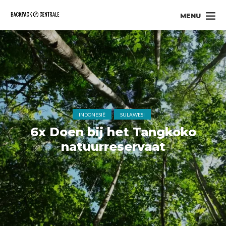
MENU
INDONESIË
SULAWESI
6x Doen bij het Tangkoko
natuurreservaat