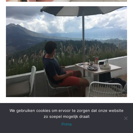
We gebruiken cookies om ervoor te zorgen dat onze website
Zijn er ook minder
zo soepel mogelijk draait
leuke dingen bij Alam
Prima