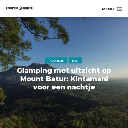
MENU
INDONESIË
BALI
Glamping met uitzicht op
Mount Batur: Kintamani
voor een nachtje