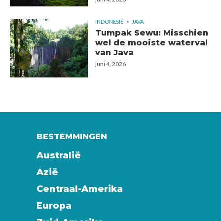
INDONESIË
JAVA
Tumpak Sewu: Misschien
wel de mooiste waterval
van Java
juni 4, 2026
BESTEMMINGEN
Australië
Azië
Centraal-Amerika
Europa