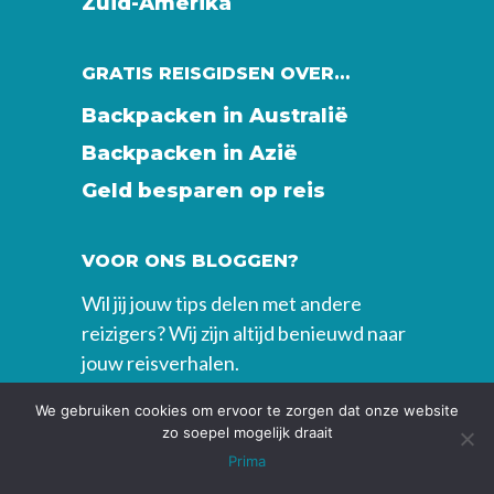
Zuid-Amerika
GRATIS REISGIDSEN OVER…
Backpacken in Australië
Backpacken in Azië
Geld besparen op reis
VOOR ONS BLOGGEN?
Wil jij jouw tips delen met andere
reizigers? Wij zijn altijd benieuwd naar
jouw reisverhalen.
We gebruiken cookies om ervoor te zorgen dat onze website
BACKPACKCENTRALE
zo soepel mogelijk draait
Prima
KVK: 72277009