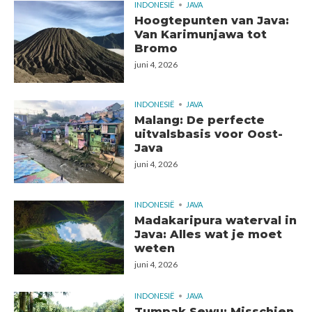
INDONESIË
JAVA
Hoogtepunten van Java:
Van Karimunjawa tot
Bromo
juni 4, 2026
INDONESIË
JAVA
Malang: De perfecte
uitvalsbasis voor Oost-
Java
juni 4, 2026
INDONESIË
JAVA
Madakaripura waterval in
Java: Alles wat je moet
weten
juni 4, 2026
INDONESIË
JAVA
Tumpak Sewu: Misschien