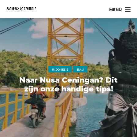
MENU
INDONESIË
BALI
Naar Nusa Ceningan? Dit
zijn onze handige tips!