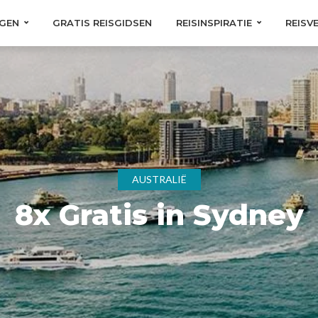
GEN
GRATIS REISGIDSEN
REISINSPIRATIE
REISV
AUSTRALIË
8x Gratis in Sydney