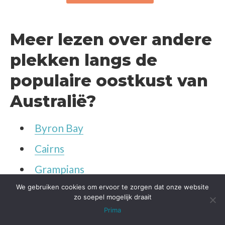
Meer lezen over andere
plekken langs de
populaire oostkust van
Australië?
Byron Bay
Cairns
Grampians
We gebruiken cookies om ervoor te zorgen dat onze website
Great Ocean Road
zo soepel mogelijk draait
K’gari (Fraser Island)
Prima