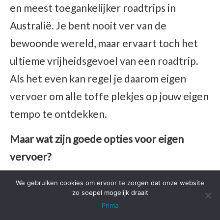
en meest toegankelijker roadtrips in
Australië. Je bent nooit ver van de
bewoonde wereld, maar ervaart toch het
ultieme vrijheidsgevoel van een roadtrip.
Als het even kan regel je daarom eigen
vervoer om alle toffe plekjes op jouw eigen
tempo te ontdekken.
Maar wat zijn goede opties voor eigen
vervoer?
Wil je vooral in hostels blijven slapen? Dan
We gebruiken cookies om ervoor te zorgen dat onze website
zo soepel mogelijk draait
kun je vaak vrij goedkoop een auto huren bij
Prima
Sunnycars
of
Discovercars
. Zeker als je de