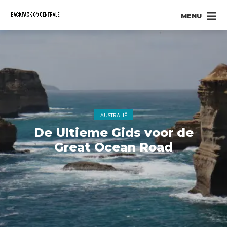
MENU
AUSTRALIË
De Ultieme Gids voor de
Great Ocean Road