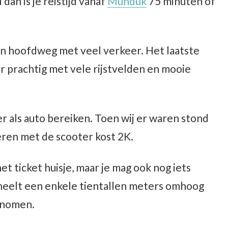
 dan is je reistijd vanaf
Munduk
75 minuten of
en hoofdweg met veel verkeer. Het laatste
r prachtig met vele rijstvelden en mooie
r als auto bereiken. Toen wij er waren stond
eren met de scooter kost 2K.
t ticket huisje, maar je mag ook nog iets
heelt een enkele tientallen meters omhoog
enomen.