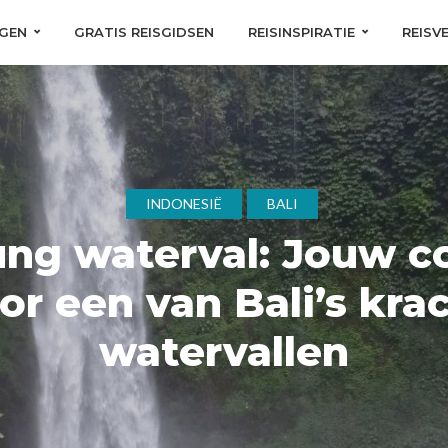
GEN
GRATIS REISGIDSEN
REISINSPIRATIE
REISV
INDONESIË
BALI
ng waterval: Jouw c
or een van Bali’s kra
watervallen