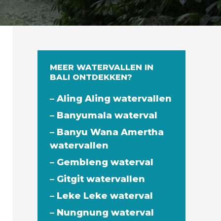
MEER WATERVALLEN IN
BALI ONTDEKKEN?
– Aling Aling watervallen
– Banyumala waterval
– Banyu Wana Amertha
watervallen
– Gembleng waterval
– Gitgit watervallen
– Leke Leke waterval
– Nungnung waterval